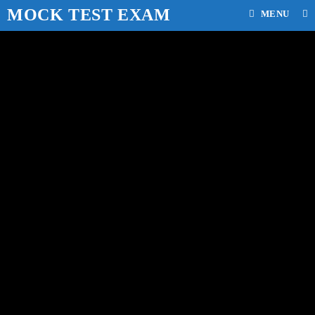
MOCK TEST EXAM
MENU
WB Primary TET
2022 Question
Paper