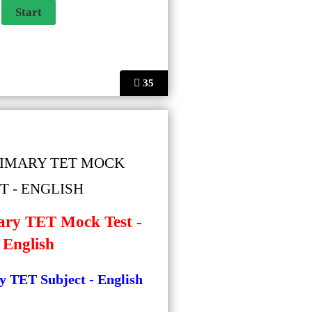
35
RIMARY TET MOCK
T - ENGLISH
ary TET Mock Test -
English
 TET Subject - English