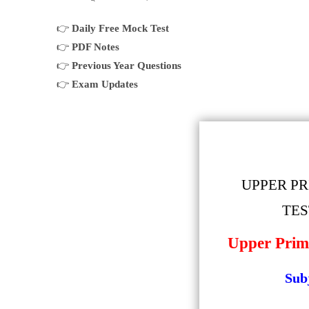
👉
Daily Free Mock Test
👉
PDF Notes
👉
Previous Year Questions
👉
Exam Updates
UPPER P
TES
Upper Prim
Sub