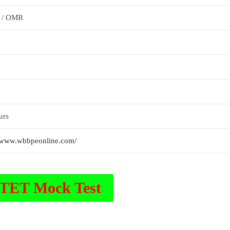
e / OMR
urs
//www.wbbpeonline.com/
 TET Mock Test