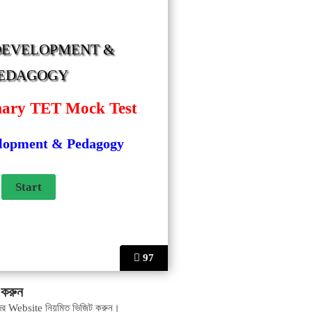
DEVELOPMENT &
EDAGOGY
mary TET Mock Test
elopment & Pedagogy
97
করুন
ের Website নিয়মিত ভিজিট করুন।